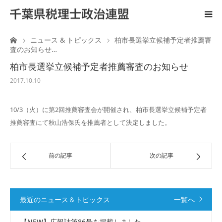
ーム
ニュース & トピックス
柏市長選挙立候補予定者推薦審
ホーム
査のお知らせ…
柏市長選挙立候補予定者推薦審査のお知らせ
ご案内
2017.10.10
税理士と政治活動
10/3（火）に第2回推薦審査会が開催され、柏市長選挙立候補予定者
推薦審査にて秋山浩保氏を推薦者として決定しました。
後援会
国会陳情
前の記事
次の記事
広 報
最近のニュース＆トピックス
一覧へ
リンク
【NEW】広報誌第86号を掲載しました。