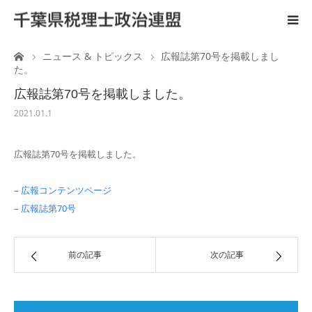
ーム
ニュース & トピックス
広報誌第70号を掲載しまし
ホーム
た。
広報誌第70号を掲載しました。
ご案内
2021.01.1
税理士と政治活動
広報誌第70号を掲載しました。
後援会
–
広報コンテンツページ
–
広報誌第70号
国会陳情
前の記事
次の記事
広 報
リンク