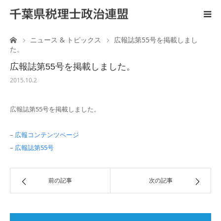
ーム
ニュース & トピックス
広報誌第55号を掲載しまし
ホーム
た。
広報誌第55号を掲載しました。
ご案内
2015.10.2
税理士と政治活動
広報誌第55号を掲載しました。
後援会
–
広報コンテンツページ
–
広報誌第55号
国会陳情
前の記事
次の記事
広 報
リンク