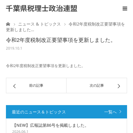
ーム
ニュース & トピックス
令和2年度税制改正要望事項を
ホーム
更新しました…
令和2年度税制改正要望事項を更新しました。
ご案内
2019.10.1
税理士と政治活動
令和2年度税制改正要望事項を更新しました。
後援会
前の記事
次の記事
国会陳情
広 報
最近のニュース＆トピックス
一覧へ
【NEW】広報誌第86号を掲載しました。
リンク
2026.06.1