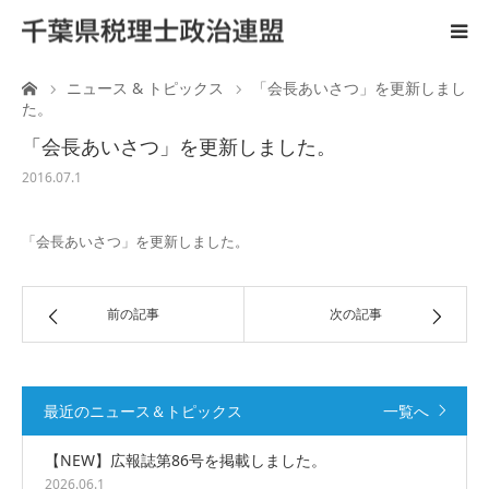
ーム
ニュース & トピックス
「会長あいさつ」を更新しまし
ホーム
た。
「会長あいさつ」を更新しました。
ご案内
2016.07.1
税理士と政治活動
「会長あいさつ」を更新しました。
後援会
前の記事
次の記事
国会陳情
広 報
最近のニュース＆トピックス
一覧へ
【NEW】広報誌第86号を掲載しました。
リンク
2026.06.1