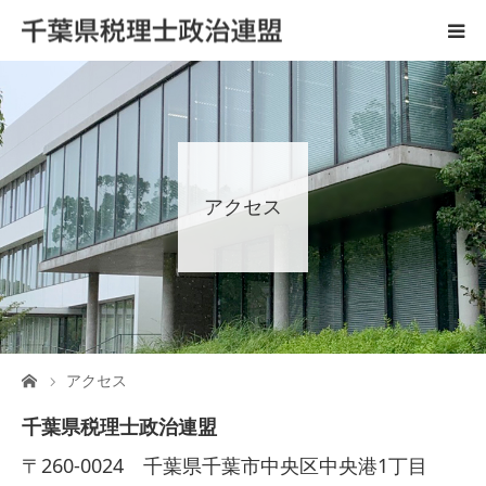
ホーム
ご案内
アクセス
税理士と政治活動
後援会
国会陳情
ーム
アクセス
広 報
千葉県税理士政治連盟
〒260-0024 千葉県千葉市中央区中央港1丁目
リンク