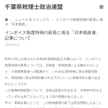
ーム
ニュース & トピックス
インボイス制度特例の延長に係
ホーム
る「日本税政…
インボイス制度特例の延長に係る「日本税政連」
ご案内
記事について
2026.03.27
税理士と政治活動
昨年12月に公表された令和8年度税制改正大綱において、インボイス
後援会
制度特例の延長については、日税政・各税政連による働きかけによ
り、小規模事業者への配慮から、いわゆる2割特例に係る税額控除
国会陳情
や、8割控除に係る特例対象の引き下げといった各種項目が盛り込ま
れたところです。
広 報
この各種特例措置について、当初は延長が行われず、令和8年9月をも
っていずれも終了となってしまう旨の情報がありました。
中小・零細企業にとって、この特例措置の終了は死活問題となること
リンク