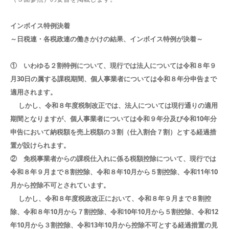
インボイス特例決着
～日税連・各税政連の働きかけの結果、インボイス特例が決着～
① いわゆる２割特例について、現行では法人については令和８年９
月30日の属する課税期間、個人事業者については令和８年分申告まで
適用されます。
しかし、令和８年度税制改正では、法人については現行通りの適用
期間となりますが、個人事業者については令和９年分及び令和10年分
申告において納税額を売上税額の３割（仕入割合７割）とする経過措
置が設けられます。
② 免税事業者からの課税仕入れに係る税額控除について、現行では
令和８年９月まで８割控除、令和８年10月から５割控除、令和11年10
月から控除不可とされています。
しかし、令和８年度税政改正において、令和８年９月まで８割控
除、令和８年10月から７割控除、令和10年10月から５割控除、令和12
年10月から３割控除、令和13年10月から控除不可とする経過措置の見