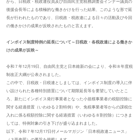
から、日税政・税政連役員及び自由民主党税務調査会インナー議員の
後援会長等による積極的な働きかけを行った結果、このような形で延
長が行われたものであり、日税政・税政連による日々の活動及び今回
の働きかけの成果が反映されたものと言えます。
インボイス制度特例の延長について～日税政・各税政連による働きか
けの成果が反映～
令和７年12月19日、自由民主党と日本維新の会により、令和８年度税
制改正大綱が公表されました。
この中で、日税政・日税連としましては、インボイス制度の導入に伴
い設けられた各種特別措置について期限延長等を要望していたとこ
ろ、新たにインボイス発行事業者となった小規模事業者の税額控除に
関する経過措置（いわゆる２割特例）や、免税事業者等からの課税仕
入れに係る税額控除に関する経過措置（いわゆる８割控除）につきま
しては、特例対象の引き下げが盛り込まれました。
以下、令和７年12月17日付メールマガジン「日本税政連ニュース」
（３面参照）の要旨を掲載します。